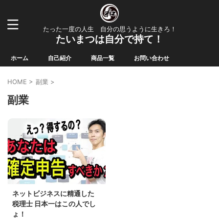
たった一度の人生 自分の思うように生きろ！
たいまつは自分で持て！
ホーム
自己紹介
商品一覧
お問い合わせ
HOME
>
副業
>
副業
ネットビジネスに精通した
税理士 日本一はこの人でし
ょ！