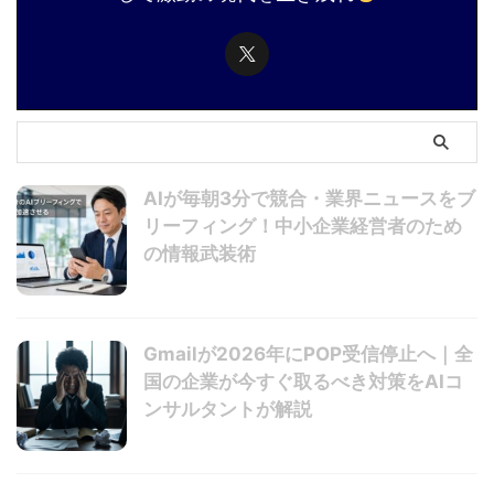
AIが毎朝3分で競合・業界ニュースをブ
リーフィング！中小企業経営者のため
の情報武装術
Gmailが2026年にPOP受信停止へ｜全
国の企業が今すぐ取るべき対策をAIコ
ンサルタントが解説