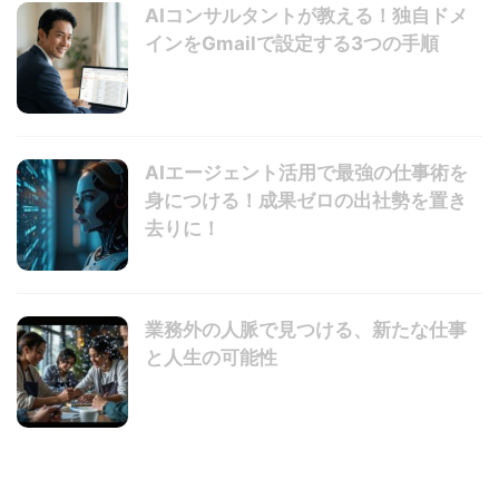
AIコンサルタントが教える！独自ドメ
インをGmailで設定する3つの手順
AIエージェント活用で最強の仕事術を
身につける！成果ゼロの出社勢を置き
去りに！
業務外の人脈で見つける、新たな仕事
と人生の可能性