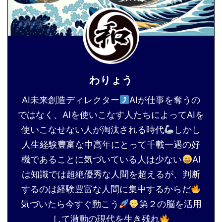
わりょう
AI未来創造ディレクター
AIが仕事を奪うの
ではなく、AIを使いこなす人たちによってAIを
使いこなせない人が淘汰される時代
しかし
人生経験豊富な中高年にとって千載一遇の好
機であることに気づいている人は少ない
AI
は知識では超絶優秀な人間を超えるが、判断
するのは経験豊富な人間に集中するからだ
気づいたら今すぐ動こう
第２の脳を活用
して激動の現代を生き残れ