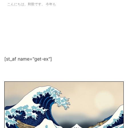
こんにちは。和龍です。 今年も
確定申告期間がやってきます。 2
月17日（月）から 3月16日（月）
まで。 あなたはもう確定申告の
準備はできていますか？ 申告期
間が迫ってくると あせってミス
しがちになるので、 余裕を持っ
て早めに 申告の準備をしておい
たほうがいいですね。 アフィリ
エイトなど ネットビジネスをや
[st_af name="get-ex"]
っている方で、 確定申告をする
ときに、 いろいろと悩むのが
「経費」ですよね。 例えば... ・
セミナー参加費は経費になるか？
・関連書籍は経費で通る？ ・コ
ンサル代は経費でいいよね？ ・
懇親会（飲み ...